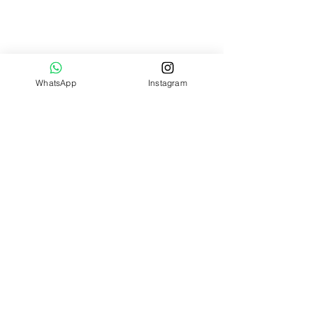
WhatsApp
Instagram
CITERJ
CENTRO INTERDENOMINACIONAL
DE TEOLOGIA DO ESTADO DO RIO
DE JANEIRO
E-mail: