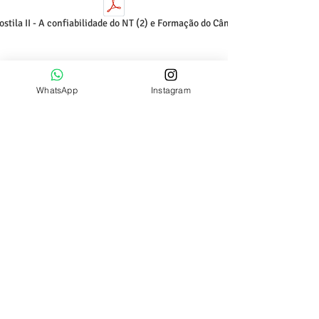
ostila II - A confiabilidade do NT (2) e Formação do Cânon
WhatsApp
Instagram
AULA 03
Apostila III - A Bíblia é Infalível